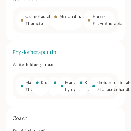
Craniosacrale
Mikronährstoffmedizin
Horvi-
Therapie
Enzymtherapie
Physiotherapeutin
Weiterbildungen u.a.:
Manuelle
Kiefergelenkstherapie
PNF
Manuelle
Kinesiotaping
dreidimensional
Therapie
Lymphdrainage
Skoliosebehandl
Coach
Spezialisiert auf: