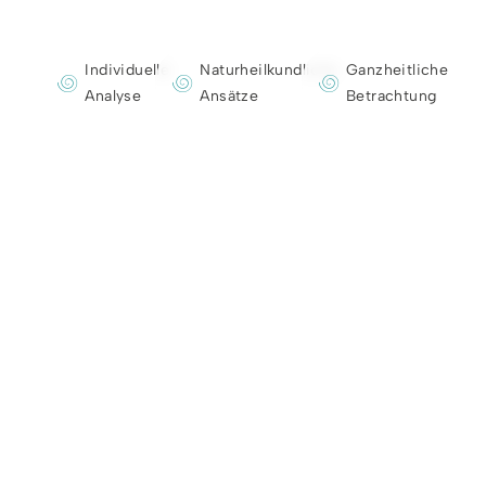
Individuelle
Naturheilkundliche
Ganzheitliche
Analyse
Ansätze
Betrachtung
Natürliche Wege
zur Gesundheit
Als Heilpraktikerin nutze ich zusätzlich regulativ
wirksame Naturheilverfahren. Die
Mikronährstoffmedizin und Horvi-Enzymtherapie
ergänzen mein Repertoire, um Ihre Gesundheit
ganzheitlich zu unterstützen.