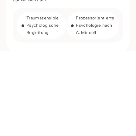
Traumasensible
Prozessorientierte
Psychologische
Psychologie nach
Begleitung
A. Mindell
Ihr Weg zu mehr
natürlicher Balance
Seit über 25 Jahren widme ich mich der Aufgabe,
Menschen auf ihrem Weg zu mehr Gesundheit und
Lebensqualität zu begleiten. Mit meinem breit
gefächerten Wissen und der Kombination
verschiedener Therapieansätze unterstütze ich Sie
dabei, Ihre natürliche Balance wiederzufinden.